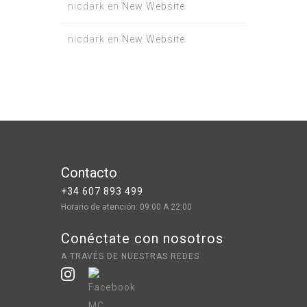
nicdark
en
New Website
nicdark
en
New Website
Contacto
+34 607 893 499
Horario de atención: 09:00 A 22:00
Conéctate con nosotros
A TRAVÉS DE NUESTRAS REDES