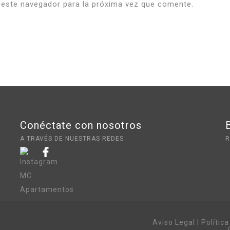
 este navegador para la próxima vez que comente.
Conéctate con nosotros
A TRAVÉS DE NUESTRAS REDES
R
Aviso Legal
I
Polític