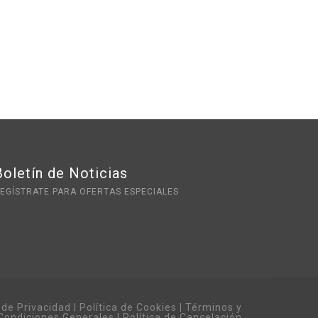
Boletín de Noticias
EGÍSTRATE PARA OFERTAS ESPECIALES
a de Privacidad
I
Política de Cookies
|
Términos y
Condiciones Generales
I
Política de Cancelación