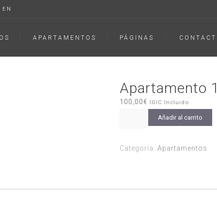
EN
OS
APARTAMENTOS
PÁGINAS
CONTACT
Apartamento 
100,00
€
IGIC Incluido
Apartamento
Añadir al carrito
100
cantidad
Categoría:
Apartamentos