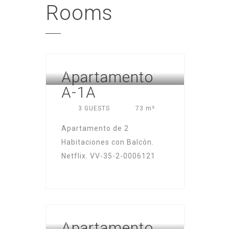
Rooms
FUERTEVENTURA – ISLAS
Apartamento
CANARIAS
A-1A
3 GUESTS
73 m²
Apartamento de 2
Habitaciones con Balcón.
Netflix. VV-35-2-0006121
FUERTEVENTURA – ISLAS
Apartamento
CANARIAS