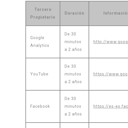
Tercero
Duración
Información
Propietario
De 30
Google
minutos
http://www.goog
Analytics
a 2 años
De 30
YouTube
minutos
https://www.goog
a 2 años
De 30
Facebook
minutos
https://es-es.fa
a 2 años