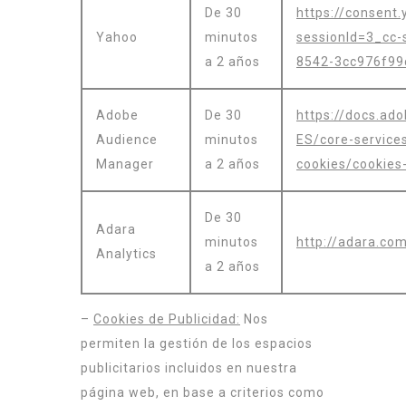
De 30
https://consent
Yahoo
minutos
sessionId=3_cc
a 2 años
8542-3cc976f99
Adobe
De 30
https://docs.ad
Audience
minutos
ES/core-service
Manager
a 2 años
cookies/cookies-
De 30
Adara
minutos
http://adara.co
Analytics
a 2 años
–
Cookies de Publicidad:
Nos
permiten la gestión de los espacios
publicitarios incluidos en nuestra
página web, en base a criterios como