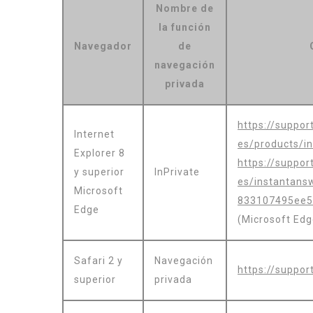
Nombre de
la función
Navegador
de
navegación
privada
https://suppor
Internet
es/products/in
Explorer 8
https://suppor
y superior
InPrivate
es/instantans
Microsoft
833107495ee5/
Edge
(Microsoft Edg
Safari 2 y
Navegación
https://suppo
superior
privada