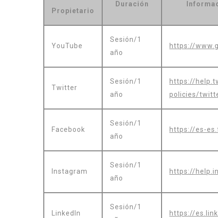
Duración
Informac
Propietario
Sesión/1
YouTube
https://www.g
año
Sesión/1
https://help.
Twitter
año
policies/twit
Sesión/1
Facebook
https://es-es
año
Sesión/1
Instagram
https://help
año
Sesión/1
LinkedIn
https://es.li