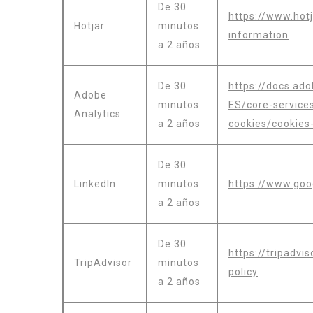
De 30
https://www.hotj
Hotjar
minutos
information
a 2 años
De 30
https://docs.ad
Adobe
minutos
ES/core-service
Analytics
a 2 años
cookies/cookies-
De 30
LinkedIn
minutos
https://www.goog
a 2 años
De 30
https://tripadv
TripAdvisor
minutos
policy
a 2 años